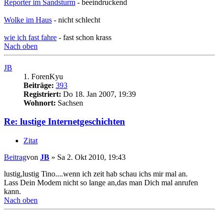
Reporter im Sandsturm
- beeindruckend
Wolke im Haus
- nicht schlecht
wie ich fast fahre
- fast schon krass
Nach oben
JB
1. ForenKyu
Beiträge:
393
Registriert:
Do 18. Jan 2007, 19:39
Wohnort:
Sachsen
Re: lustige Internetgeschichten
Zitat
Beitrag
von
JB
»
Sa 2. Okt 2010, 19:43
lustig,lustig Tino....wenn ich zeit hab schau ichs mir mal an.
Lass Dein Modem nicht so lange an,das man Dich mal anrufen
kann.
Nach oben