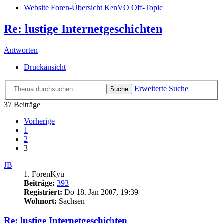
Website
Foren-Übersicht
KenVO
Off-Topic
Re: lustige Internetgeschichten
Antworten
Druckansicht
Erweiterte Suche
Suche
37 Beiträge
Vorherige
1
2
3
JB
1. ForenKyu
Beiträge:
393
Registriert:
Do 18. Jan 2007, 19:39
Wohnort:
Sachsen
Re: lustige Internetgeschichten