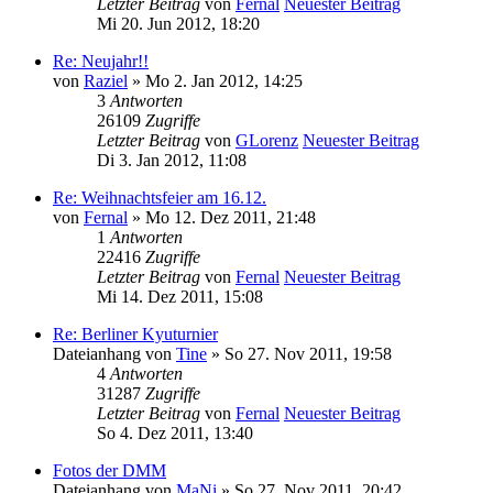
Letzter Beitrag
von
Fernal
Neuester Beitrag
Mi 20. Jun 2012, 18:20
Re: Neujahr!!
von
Raziel
» Mo 2. Jan 2012, 14:25
3
Antworten
26109
Zugriffe
Letzter Beitrag
von
GLorenz
Neuester Beitrag
Di 3. Jan 2012, 11:08
Re: Weihnachtsfeier am 16.12.
von
Fernal
» Mo 12. Dez 2011, 21:48
1
Antworten
22416
Zugriffe
Letzter Beitrag
von
Fernal
Neuester Beitrag
Mi 14. Dez 2011, 15:08
Re: Berliner Kyuturnier
Dateianhang
von
Tine
» So 27. Nov 2011, 19:58
4
Antworten
31287
Zugriffe
Letzter Beitrag
von
Fernal
Neuester Beitrag
So 4. Dez 2011, 13:40
Fotos der DMM
Dateianhang
von
MaNi
» So 27. Nov 2011, 20:42