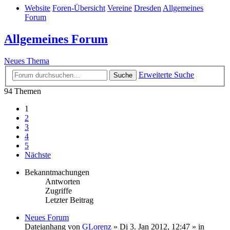
Website
Foren-Übersicht
Vereine
Dresden
Allgemeines
Forum
Allgemeines Forum
Neues Thema
Erweiterte Suche
Suche
94 Themen
1
2
3
4
5
Nächste
Bekanntmachungen
Antworten
Zugriffe
Letzter Beitrag
Neues Forum
Dateianhang
von
GLorenz
» Di 3. Jan 2012, 12:47 » in