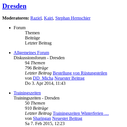
Dresden
Moderatoren:
Raziel
,
Kairi
,
Stephan Hernschier
Forum
Themen
Beiträge
Letzter Beitrag
Allgemeines Forum
Diskussionsforum - Dresden
94
Themen
796
Beiträge
Letzter Beitrag
Bestellung von Rüstungsteilen
von
DD_Micha
Neuester Beitrag
Do 3. Apr 2014, 11:43
Trainingszeiten
Trainingszeiten - Dresden
50
Themen
910
Beiträge
Letzter Beitrag
Trainingszeiten Winterferien …
von
Sharingan
Neuester Beitrag
Sa 7. Feb 2015, 12:23