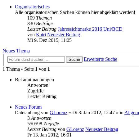
Organisatorisches
Alle organisatorischen Sachen können hier abgeklärt werden!
109
Themen
830
Beiträge
Letzter Beitrag
Jahressichtmarke 2016 Uni/BCD
von
Kairi
Neuester Beitrag
Mi 9. Dez 2015, 11:05
Neues Thema
Erweiterte Suche
Suche
1 Thema • Seite
1
von
1
Bekanntmachungen
Antworten
Zugriffe
Letzter Beitrag
Neues Forum
Dateianhang
von
GLorenz
» Di 3. Jan 2012, 12:47 » in
Allgem
3
Antworten
550598
Zugriffe
Letzter Beitrag
von
GLorenz
Neuester Beitrag
Fr 13. Jan 2012, 16:01