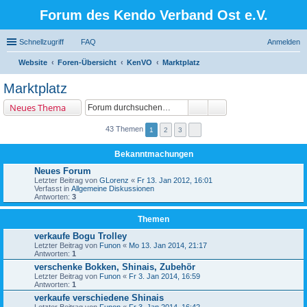
Forum des Kendo Verband Ost e.V.
Schnellzugriff
FAQ
Anmelden
Website
Foren-Übersicht
KenVO
Marktplatz
uc
Marktplatz
he
Neues Thema
43 Themen
1
2
3
Bekanntmachungen
Neues Forum
Letzter Beitrag von
GLorenz
«
Fr 13. Jan 2012, 16:01
Verfasst in
Allgemeine Diskussionen
Antworten:
3
Themen
verkaufe Bogu Trolley
Letzter Beitrag von
Funon
«
Mo 13. Jan 2014, 21:17
Antworten:
1
verschenke Bokken, Shinais, Zubehör
Letzter Beitrag von
Funon
«
Fr 3. Jan 2014, 16:59
Antworten:
1
verkaufe verschiedene Shinais