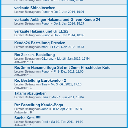
Letzter Beitrag von
Funon
«
Fr 3. Jan 2014, 16:42
verkaufe Shinaitaschen
Letzter Beitrag von
Funon
«
Do 2. Jan 2014, 19:01
verkaufe Anfänger Hakama und Gi von Kendo 24
Letzter Beitrag von
Funon
«
Do 2. Jan 2014, 18:27
verkaufe Hakama und Gi LL1/2
Letzter Beitrag von
Funon
«
Do 2. Jan 2014, 18:09
Kendo24 Bestellung Dresden
Letzter Beitrag von
mark
«
Fr 23. Nov 2012, 19:43
Re: Zekken- Bestellung
Letzter Beitrag von
GLorenz
«
Mo 16. Jan 2012, 17:54
Antworten:
11
Re: 3mm Naname Bogu Set mit 2mm Hirschleder Kote
Letzter Beitrag von
Funon
«
Fr 9. Dez 2011, 11:00
Antworten:
1
Re: Bestellung Eurokendo - 2
Letzter Beitrag von
Tine
«
Mo 3. Okt 2011, 17:16
Antworten:
1
Tatami abzugeben
Letzter Beitrag von
Elisa
«
Mo 27. Jun 2011, 13:04
Re: Bestellung Kendo-Bogu
Letzter Beitrag von
Jens
«
Di 12. Apr 2011, 15:09
Antworten:
8
Suche Kote !!!!!
Letzter Beitrag von
Rosi
«
Sa 19. Feb 2011, 14:10
Antworten:
1