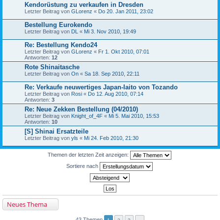
Kendorüstung zu verkaufen in Dresden
Letzter Beitrag von
GLorenz
«
Do 20. Jan 2011, 23:02
Bestellung Eurokendo
Letzter Beitrag von
DL
«
Mi 3. Nov 2010, 19:49
Re: Bestellung Kendo24
Letzter Beitrag von
GLorenz
«
Fr 1. Okt 2010, 07:01
Antworten:
12
Rote Shinaitasche
Letzter Beitrag von
On
«
Sa 18. Sep 2010, 22:11
Re: Verkaufe neuwertiges Japan-Iaito von Tozando
Letzter Beitrag von
Rosi
«
Do 12. Aug 2010, 07:14
Antworten:
3
Re: Neue Zekken Bestellung (04/2010)
Letzter Beitrag von
Knight_of_4F
«
Mi 5. Mai 2010, 15:53
Antworten:
10
[S] Shinai Ersatzteile
Letzter Beitrag von
yls
«
Mi 24. Feb 2010, 21:30
Themen der letzten Zeit anzeigen:
Sortiere nach
Neues Thema
43 Themen