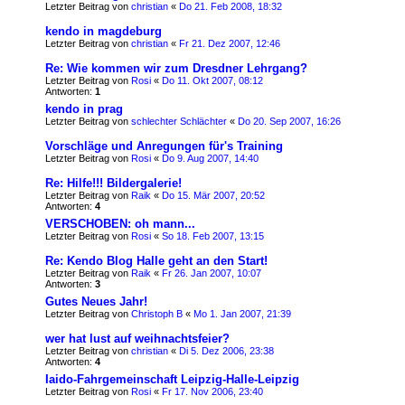
Letzter Beitrag von
christian
«
Do 21. Feb 2008, 18:32
kendo in magdeburg
Letzter Beitrag von
christian
«
Fr 21. Dez 2007, 12:46
Re: Wie kommen wir zum Dresdner Lehrgang?
Letzter Beitrag von
Rosi
«
Do 11. Okt 2007, 08:12
Antworten:
1
kendo in prag
Letzter Beitrag von
schlechter Schlächter
«
Do 20. Sep 2007, 16:26
Vorschläge und Anregungen für's Training
Letzter Beitrag von
Rosi
«
Do 9. Aug 2007, 14:40
Re: Hilfe!!! Bildergalerie!
Letzter Beitrag von
Raik
«
Do 15. Mär 2007, 20:52
Antworten:
4
VERSCHOBEN: oh mann...
Letzter Beitrag von
Rosi
«
So 18. Feb 2007, 13:15
Re: Kendo Blog Halle geht an den Start!
Letzter Beitrag von
Raik
«
Fr 26. Jan 2007, 10:07
Antworten:
3
Gutes Neues Jahr!
Letzter Beitrag von
Christoph B
«
Mo 1. Jan 2007, 21:39
wer hat lust auf weihnachtsfeier?
Letzter Beitrag von
christian
«
Di 5. Dez 2006, 23:38
Antworten:
4
Iaido-Fahrgemeinschaft Leipzig-Halle-Leipzig
Letzter Beitrag von
Rosi
«
Fr 17. Nov 2006, 23:40