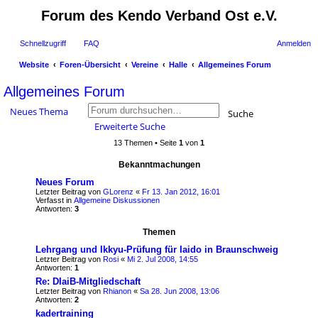
Forum des Kendo Verband Ost e.V.
Schnellzugriff
FAQ
Anmelden
Website
Foren-Übersicht
Vereine
Halle
Allgemeines Forum
uc
Allgemeines Forum
he
Neues Thema
Suche
Erweiterte Suche
13 Themen • Seite
1
von
1
Bekanntmachungen
Neues Forum
Letzter Beitrag von
GLorenz
«
Fr 13. Jan 2012, 16:01
Verfasst in
Allgemeine Diskussionen
Antworten:
3
Themen
Lehrgang und Ikkyu-Prüfung für Iaido in Braunschweig
Letzter Beitrag von
Rosi
«
Mi 2. Jul 2008, 14:55
Antworten:
1
Re: DIaiB-Mitgliedschaft
Letzter Beitrag von
Rhianon
«
Sa 28. Jun 2008, 13:06
Antworten:
2
kadertraining