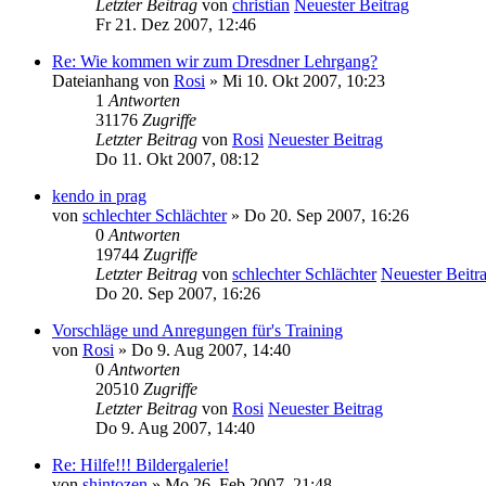
Letzter Beitrag
von
christian
Neuester Beitrag
Fr 21. Dez 2007, 12:46
Re: Wie kommen wir zum Dresdner Lehrgang?
Dateianhang
von
Rosi
» Mi 10. Okt 2007, 10:23
1
Antworten
31176
Zugriffe
Letzter Beitrag
von
Rosi
Neuester Beitrag
Do 11. Okt 2007, 08:12
kendo in prag
von
schlechter Schlächter
» Do 20. Sep 2007, 16:26
0
Antworten
19744
Zugriffe
Letzter Beitrag
von
schlechter Schlächter
Neuester Beitr
Do 20. Sep 2007, 16:26
Vorschläge und Anregungen für's Training
von
Rosi
» Do 9. Aug 2007, 14:40
0
Antworten
20510
Zugriffe
Letzter Beitrag
von
Rosi
Neuester Beitrag
Do 9. Aug 2007, 14:40
Re: Hilfe!!! Bildergalerie!
von
shintozen
» Mo 26. Feb 2007, 21:48