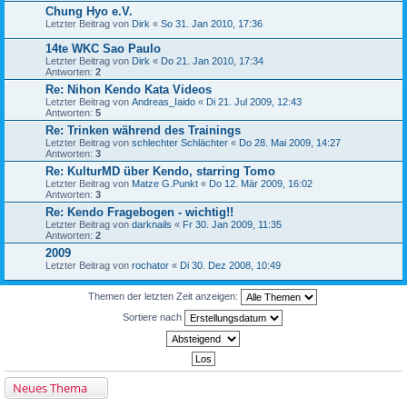
Chung Hyo e.V.
Letzter Beitrag von
Dirk
«
So 31. Jan 2010, 17:36
14te WKC Sao Paulo
Letzter Beitrag von
Dirk
«
Do 21. Jan 2010, 17:34
Antworten:
2
Re: Nihon Kendo Kata Videos
Letzter Beitrag von
Andreas_Iaido
«
Di 21. Jul 2009, 12:43
Antworten:
5
Re: Trinken während des Trainings
Letzter Beitrag von
schlechter Schlächter
«
Do 28. Mai 2009, 14:27
Antworten:
3
Re: KulturMD über Kendo, starring Tomo
Letzter Beitrag von
Matze G.Punkt
«
Do 12. Mär 2009, 16:02
Antworten:
3
Re: Kendo Fragebogen - wichtig!!
Letzter Beitrag von
darknails
«
Fr 30. Jan 2009, 11:35
Antworten:
2
2009
Letzter Beitrag von
rochator
«
Di 30. Dez 2008, 10:49
Themen der letzten Zeit anzeigen:
Sortiere nach
Neues Thema