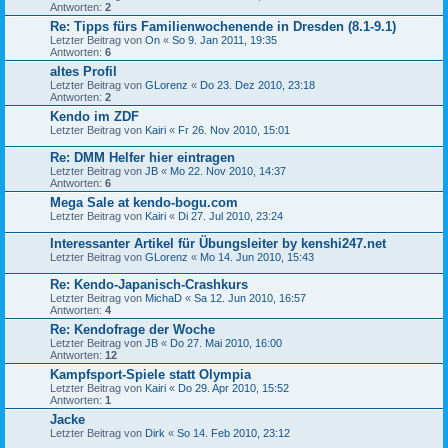
Antworten:
2
Re: Tipps fürs Familienwochenende in Dresden (8.1-9.1)
Letzter Beitrag von
On
«
So 9. Jan 2011, 19:35
Antworten:
6
altes Profil
Letzter Beitrag von
GLorenz
«
Do 23. Dez 2010, 23:18
Antworten:
2
Kendo im ZDF
Letzter Beitrag von
Kairi
«
Fr 26. Nov 2010, 15:01
Re: DMM Helfer hier eintragen
Letzter Beitrag von
JB
«
Mo 22. Nov 2010, 14:37
Antworten:
6
Mega Sale at kendo-bogu.com
Letzter Beitrag von
Kairi
«
Di 27. Jul 2010, 23:24
Interessanter Artikel für Übungsleiter by kenshi247.net
Letzter Beitrag von
GLorenz
«
Mo 14. Jun 2010, 15:43
Re: Kendo-Japanisch-Crashkurs
Letzter Beitrag von
MichaD
«
Sa 12. Jun 2010, 16:57
Antworten:
4
Re: Kendofrage der Woche
Letzter Beitrag von
JB
«
Do 27. Mai 2010, 16:00
Antworten:
12
Kampfsport-Spiele statt Olympia
Letzter Beitrag von
Kairi
«
Do 29. Apr 2010, 15:52
Antworten:
1
Jacke
Letzter Beitrag von
Dirk
«
So 14. Feb 2010, 23:12