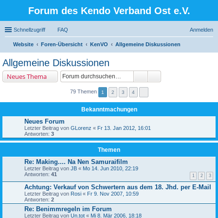
Forum des Kendo Verband Ost e.V.
Schnellzugriff
FAQ
Anmelden
Website
Foren-Übersicht
KenVO
Allgemeine Diskussionen
uc
Allgemeine Diskussionen
he
Neues Thema
79 Themen
1
2
3
4
Bekanntmachungen
Neues Forum
Letzter Beitrag von
GLorenz
«
Fr 13. Jan 2012, 16:01
Antworten:
3
Themen
Re: Making.... Na Nen Samuraifilm
Letzter Beitrag von
JB
«
Mo 14. Jun 2010, 22:19
Antworten:
41
1
2
3
Achtung: Verkauf von Schwertern aus dem 18. Jhd. per E-Mail
Letzter Beitrag von
Rosi
«
Fr 9. Nov 2007, 10:59
Antworten:
2
Re: Benimmregeln im Forum
Letzter Beitrag von
Un.tot
«
Mi 8. Mär 2006, 18:18