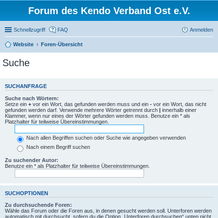
Forum des Kendo Verband Ost e.V.
Schnellzugriff
FAQ
Anmelden
Website
Foren-Übersicht
Suche
SUCHANFRAGE
Suche nach Wörtern:
Setze ein
+
vor ein Wort, das gefunden werden muss und ein
-
vor ein Wort, das nicht
gefunden werden darf. Verwende mehrere Wörter getrennt durch
|
innerhalb einer
Klammer, wenn nur eines der Wörter gefunden werden muss. Benutze ein * als
Platzhalter für teilweise Übereinstimmungen.
Nach allen Begriffen suchen oder Suche wie angegeben verwenden
Nach einem Begriff suchen
Zu suchender Autor:
Benutze ein * als Platzhalter für teilweise Übereinstimmungen.
SUCHOPTIONEN
Zu durchsuchende Foren:
Wähle das Forum oder die Foren aus, in denen gesucht werden soll. Unterforen werden
automatisch mit durchsucht, sofern du die Option „Unterforen durchsuchen“ unten nicht