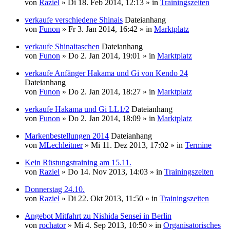
von
Raziel
» Di 18. Feb 2014, 12:13 » in
Trainingszeiten
verkaufe verschiedene Shinais
Dateianhang
von
Funon
» Fr 3. Jan 2014, 16:42 » in
Marktplatz
verkaufe Shinaitaschen
Dateianhang
von
Funon
» Do 2. Jan 2014, 19:01 » in
Marktplatz
verkaufe Anfänger Hakama und Gi von Kendo 24
Dateianhang
von
Funon
» Do 2. Jan 2014, 18:27 » in
Marktplatz
verkaufe Hakama und Gi LL1/2
Dateianhang
von
Funon
» Do 2. Jan 2014, 18:09 » in
Marktplatz
Markenbestellungen 2014
Dateianhang
von
MLechleitner
» Mi 11. Dez 2013, 17:02 » in
Termine
Kein Rüstungstraining am 15.11.
von
Raziel
» Do 14. Nov 2013, 14:03 » in
Trainingszeiten
Donnerstag 24.10.
von
Raziel
» Di 22. Okt 2013, 11:50 » in
Trainingszeiten
Angebot Mitfahrt zu Nishida Sensei in Berlin
von
rochator
» Mi 4. Sep 2013, 10:50 » in
Organisatorisches