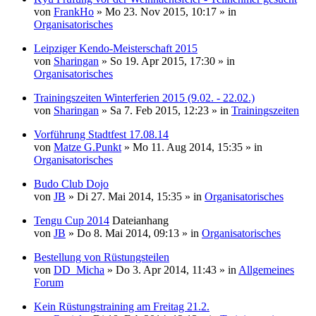
von
FrankHo
» Mo 23. Nov 2015, 10:17 » in
Organisatorisches
Leipziger Kendo-Meisterschaft 2015
von
Sharingan
» So 19. Apr 2015, 17:30 » in
Organisatorisches
Trainingszeiten Winterferien 2015 (9.02. - 22.02.)
von
Sharingan
» Sa 7. Feb 2015, 12:23 » in
Trainingszeiten
Vorführung Stadtfest 17.08.14
von
Matze G.Punkt
» Mo 11. Aug 2014, 15:35 » in
Organisatorisches
Budo Club Dojo
von
JB
» Di 27. Mai 2014, 15:35 » in
Organisatorisches
Tengu Cup 2014
Dateianhang
von
JB
» Do 8. Mai 2014, 09:13 » in
Organisatorisches
Bestellung von Rüstungsteilen
von
DD_Micha
» Do 3. Apr 2014, 11:43 » in
Allgemeines
Forum
Kein Rüstungstraining am Freitag 21.2.