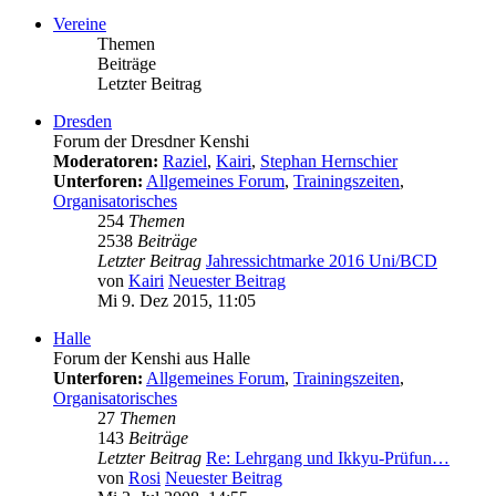
Vereine
Themen
Beiträge
Letzter Beitrag
Dresden
Forum der Dresdner Kenshi
Moderatoren:
Raziel
,
Kairi
,
Stephan Hernschier
Unterforen:
Allgemeines Forum
,
Trainingszeiten
,
Organisatorisches
254
Themen
2538
Beiträge
Letzter Beitrag
Jahressichtmarke 2016 Uni/BCD
von
Kairi
Neuester Beitrag
Mi 9. Dez 2015, 11:05
Halle
Forum der Kenshi aus Halle
Unterforen:
Allgemeines Forum
,
Trainingszeiten
,
Organisatorisches
27
Themen
143
Beiträge
Letzter Beitrag
Re: Lehrgang und Ikkyu-Prüfun…
von
Rosi
Neuester Beitrag