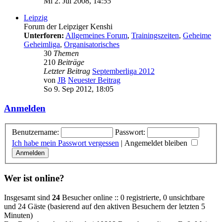
Mi 2. Jul 2008, 14:55
Leipzig
Forum der Leipziger Kenshi
Unterforen:
Allgemeines Forum
,
Trainingszeiten
,
Geheime
Geheimliga
,
Organisatorisches
30
Themen
210
Beiträge
Letzter Beitrag
Septemberliga 2012
von
JB
Neuester Beitrag
So 9. Sep 2012, 18:05
Anmelden
Benutzername:
Passwort:
Ich habe mein Passwort vergessen
|
Angemeldet bleiben
Wer ist online?
Insgesamt sind
24
Besucher online :: 0 registrierte, 0 unsichtbare
und 24 Gäste (basierend auf den aktiven Besuchern der letzten 5
Minuten)