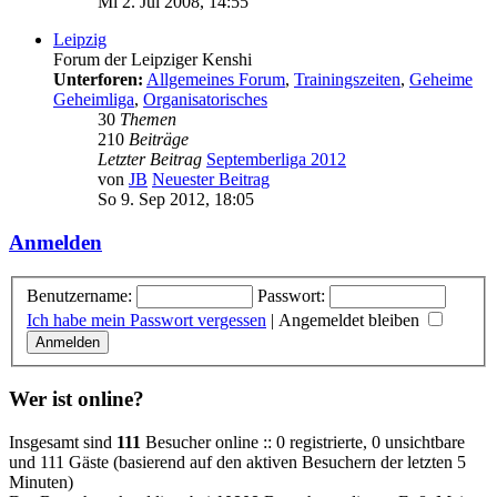
Mi 2. Jul 2008, 14:55
Leipzig
Forum der Leipziger Kenshi
Unterforen:
Allgemeines Forum
,
Trainingszeiten
,
Geheime
Geheimliga
,
Organisatorisches
30
Themen
210
Beiträge
Letzter Beitrag
Septemberliga 2012
von
JB
Neuester Beitrag
So 9. Sep 2012, 18:05
Anmelden
Benutzername:
Passwort:
Ich habe mein Passwort vergessen
|
Angemeldet bleiben
Wer ist online?
Insgesamt sind
111
Besucher online :: 0 registrierte, 0 unsichtbare
und 111 Gäste (basierend auf den aktiven Besuchern der letzten 5
Minuten)