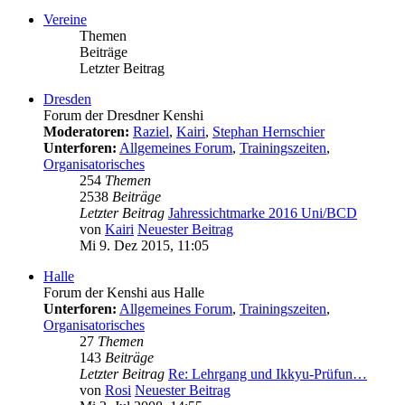
Vereine
Themen
Beiträge
Letzter Beitrag
Dresden
Forum der Dresdner Kenshi
Moderatoren:
Raziel
,
Kairi
,
Stephan Hernschier
Unterforen:
Allgemeines Forum
,
Trainingszeiten
,
Organisatorisches
254
Themen
2538
Beiträge
Letzter Beitrag
Jahressichtmarke 2016 Uni/BCD
von
Kairi
Neuester Beitrag
Mi 9. Dez 2015, 11:05
Halle
Forum der Kenshi aus Halle
Unterforen:
Allgemeines Forum
,
Trainingszeiten
,
Organisatorisches
27
Themen
143
Beiträge
Letzter Beitrag
Re: Lehrgang und Ikkyu-Prüfun…
von
Rosi
Neuester Beitrag